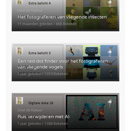
0
Deel de Natuur
Het fotograferen van vliegende insecten
11 maanden geleden
888 Bekeken
Deel de Natuur
0
Een red dot finder voor het fotograferen
van vliegende vogels
1 jaar geleden
1359 Bekeken
1
Deel de Natuur
Ruis verwijderen met AI
1 jaar geleden
1388 Bekeken