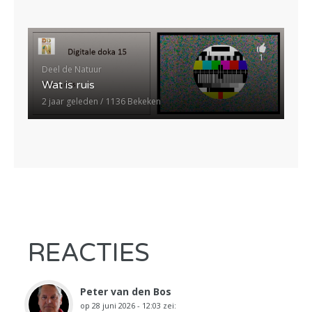
1
Deel de Natuur
Wat is ruis
2 jaar geleden
1136 Bekeken
REACTIES
Peter van den Bos
op
28 juni 2026 - 12:03
zei: