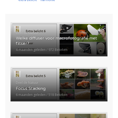
Deel de Natuur
0
Welke diffuser voor macrofotografie met
flitser?
4 maanden geleden
972 Bekeken
0
Deel de Natuur
Focus Stacking
6 maanden geleden
518 Bekeken