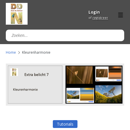
Login
of
registreer
Home
Kleurenharmonie
Tutorials