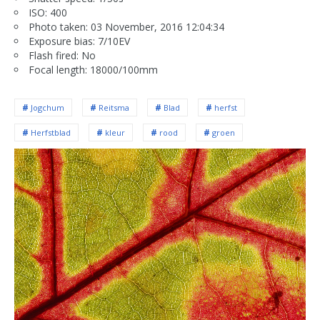
ISO: 400
Photo taken: 03 November, 2016 12:04:34
Exposure bias: 7/10EV
Flash fired: No
Focal length: 18000/100mm
Jogchum
Reitsma
Blad
herfst
Herfstblad
kleur
rood
groen