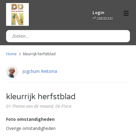
Login
of
registreer
Home
kleurrijk herfstblad
Jogchum Reitsma
kleurrijk herfstblad
01-Thema van de maand,
06-Flora
Foto omstandigheden
Overige omstandigheden