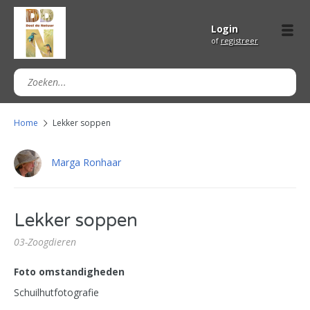
Login
of
registreer
Home
Lekker soppen
Marga Ronhaar
Lekker soppen
03-Zoogdieren
Foto omstandigheden
Schuilhutfotografie