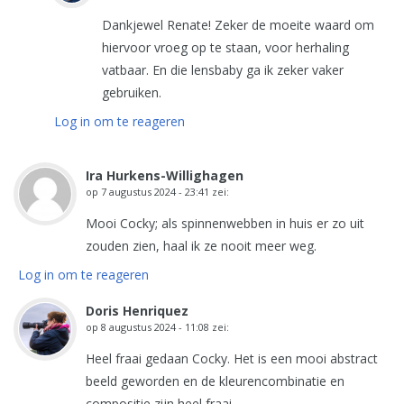
Dankjewel Renate! Zeker de moeite waard om
hiervoor vroeg op te staan, voor herhaling
vatbaar. En die lensbaby ga ik zeker vaker
gebruiken.
Log in om te reageren
Ira Hurkens-Willighagen
op
7 augustus 2024 - 23:41
zei:
Mooi Cocky; als spinnenwebben in huis er zo uit
zouden zien, haal ik ze nooit meer weg.
Log in om te reageren
Doris Henriquez
op
8 augustus 2024 - 11:08
zei:
Heel fraai gedaan Cocky. Het is een mooi abstract
beeld geworden en de kleurencombinatie en
compositie zijn heel fraai.