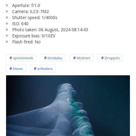
Aperture: f/1.0
Camera: ILCE-7M2
Shutter speed: 1/4000s
ISO: 640
Photo taken: 06 August, 2024 08:14:43
Exposure bias: 0/10EV
Flash fired: No
spinnenweb
lensbaby
Abstract
Druppels
blauw
witbalans