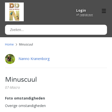
Login
of
registreer
Home
Minuscuul
Nanno Kranenborg
Minuscuul
07-Macro
Foto omstandigheden
Overige omstandigheden