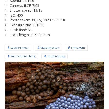
Aperture: f/16.0
Camera: ILCE-7M3
Shutter speed: 13/1s
ISO: 400
Photo taken: 30 July, 2023 10:53:10
Exposure bias: 0/10EV
Flash fired: No
Focal length: 1050/10mm
Lauwersmeer
Myxomyceten
Slijmzwam
Nanno Kranenborg
fotovandedag