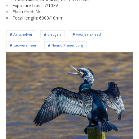
Exposure bias: -7/10EV
Flash fired: No
Focal length: 6000/10mm
Aalscholver
vleugels
voorjaarskleed
Lauwersmeer
Nanno Kranenborg