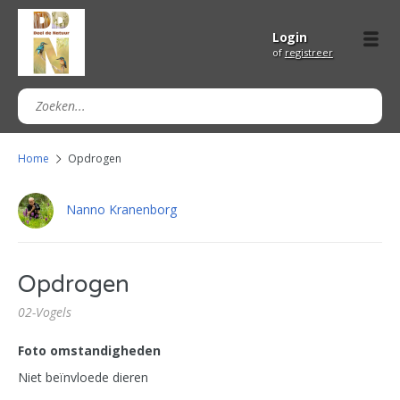
Login
of
registreer
Home
Opdrogen
Nanno Kranenborg
Opdrogen
02-Vogels
Foto omstandigheden
Niet beïnvloede dieren