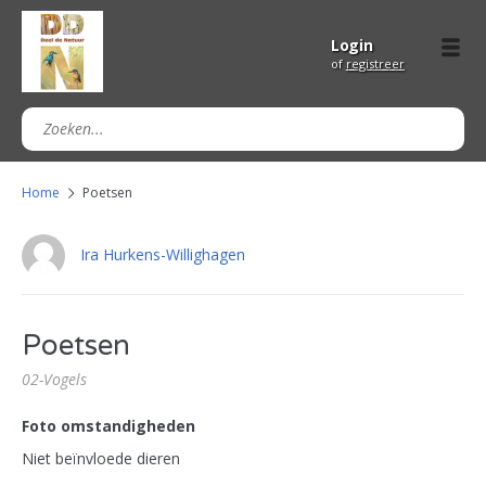
Login
of
registreer
Home
Poetsen
Ira Hurkens-Willighagen
Poetsen
02-Vogels
Foto omstandigheden
Niet beïnvloede dieren