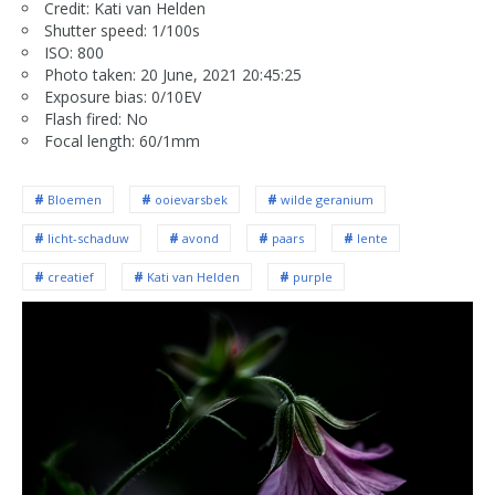
Credit: Kati van Helden
Shutter speed: 1/100s
ISO: 800
Photo taken: 20 June, 2021 20:45:25
Exposure bias: 0/10EV
Flash fired: No
Focal length: 60/1mm
Bloemen
ooievarsbek
wilde geranium
licht-schaduw
avond
paars
lente
creatief
Kati van Helden
purple