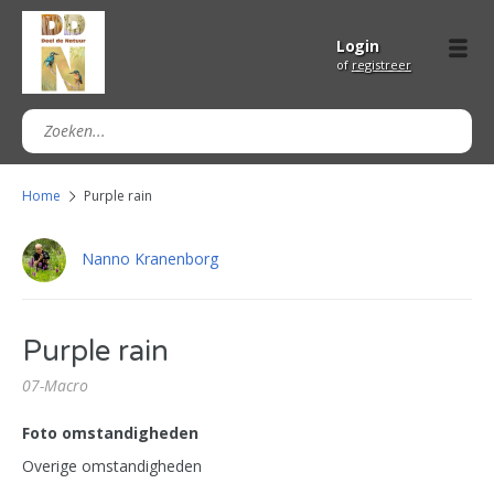
Login
of
registreer
Home
Purple rain
Nanno Kranenborg
Purple rain
07-Macro
Foto omstandigheden
Overige omstandigheden