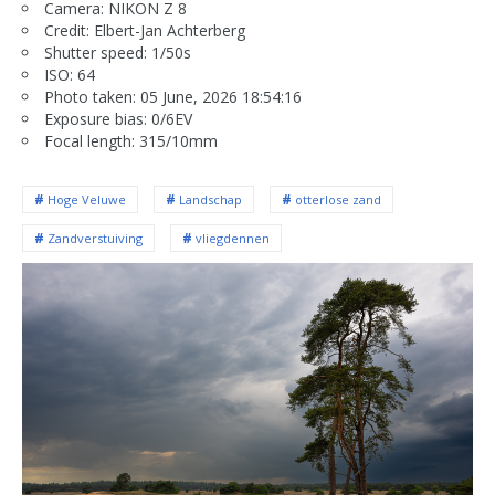
Camera: NIKON Z 8
Credit: Elbert-Jan Achterberg
Shutter speed: 1/50s
ISO: 64
Photo taken: 05 June, 2026 18:54:16
Exposure bias: 0/6EV
Focal length: 315/10mm
Hoge Veluwe
Landschap
otterlose zand
Zandverstuiving
vliegdennen