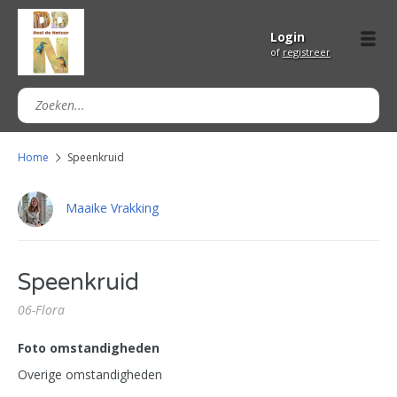
Login
of
registreer
Home
Speenkruid
Maaike Vrakking
Speenkruid
06-Flora
Foto omstandigheden
Overige omstandigheden