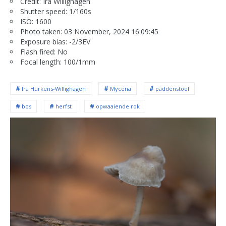
Credit: Ira Willighagen
Shutter speed: 1/160s
ISO: 1600
Photo taken: 03 November, 2024 16:09:45
Exposure bias: -2/3EV
Flash fired: No
Focal length: 100/1mm
Ira Hurkens-Willighagen
Mycena
paddenstoel
bos
herfst
opwaaiende rok