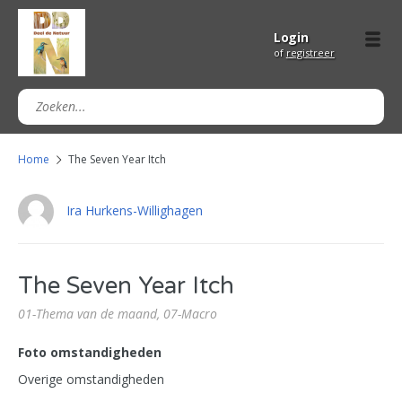
Login
of
registreer
Home
The Seven Year Itch
Ira Hurkens-Willighagen
The Seven Year Itch
01-Thema van de maand,
07-Macro
Foto omstandigheden
Overige omstandigheden