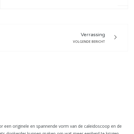
Verrassing
VOLGENDE BERICHT
oor een originele en spannende vorm van de caleidoscoop en de
ien iets donkerder kunnen maken om wat meer eenheid te krijgen.