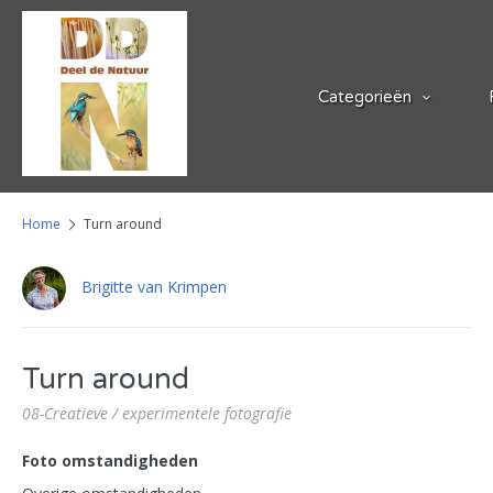
Categorieën
Home
Turn around
Brigitte van Krimpen
Turn around
08-Creatieve / experimentele fotografie
Foto omstandigheden