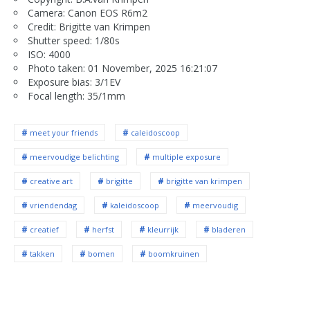
Camera: Canon EOS R6m2
Credit: Brigitte van Krimpen
Shutter speed: 1/80s
ISO: 4000
Photo taken: 01 November, 2025 16:21:07
Exposure bias: 3/1EV
Focal length: 35/1mm
meet your friends
caleidoscoop
meervoudige belichting
multiple exposure
creative art
brigitte
brigitte van krimpen
vriendendag
kaleidoscoop
meervoudig
creatief
herfst
kleurrijk
bladeren
takken
bomen
boomkruinen