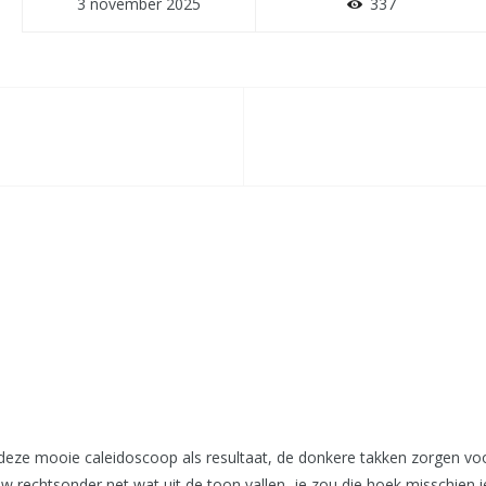
3 november 2025
337
t deze mooie caleidoscoop als resultaat, de donkere takken zorgen v
e blauw rechtsonder net wat uit de toon vallen, je zou die hoek missch