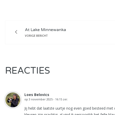
At Lake Minnewanka
VORIGE BERICHT
REACTIES
Loes Belovics
op
3 november 2025 - 16:15
zei:
Jij hebt dat laatste uurtje nog even goed besteed me
kleuren zijn prachtig, al vind ik persoonlijk het fell