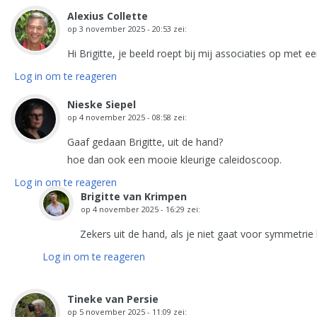
Alexius Collette
op
3 november 2025 - 20:53
zei:
Hi Brigitte, je beeld roept bij mij associaties op met e
Log in om te reageren
Nieske Siepel
op
4 november 2025 - 08:58
zei:
Gaaf gedaan Brigitte, uit de hand?
hoe dan ook een mooie kleurige caleidoscoop.
Log in om te reageren
Brigitte van Krimpen
op
4 november 2025 - 16:29
zei:
Zekers uit de hand, als je niet gaat voor symmetri
Log in om te reageren
Tineke van Persie
op
5 november 2025 - 11:09
zei: