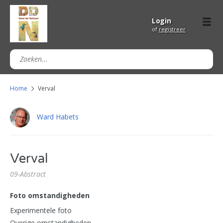
Login
of
registreer
Home
Verval
Ward Habets
Verval
09-Abstract
Foto omstandigheden
Experimentele foto
Overige omstandigheden