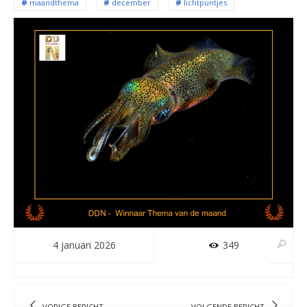
maandthema
december
lichtpuntjes
4 januari 2026
349
VORIGE BERICHT
VOLGENDE BERICHT