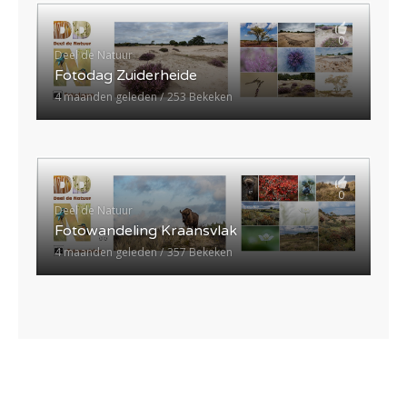
0
Deel de Natuur
Fotodag Zuiderheide
4 maanden geleden
253 Bekeken
0
Deel de Natuur
Fotowandeling Kraansvlak
4 maanden geleden
357 Bekeken