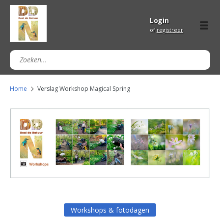
Login
of
registreer
Home
Verslag Workshop Magical Spring
Workshops & fotodagen