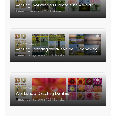
Verslag Workshops Create a new world
1 maand geleden
256 Bekeken
0
Deel de Natuur
Verslag Fotodag Werk aan de Groeneweg
3 maanden geleden
363 Bekeken
0
Deel de Natuur
Workshop Dazzling Dahlias
4 maanden geleden
634 Bekeken