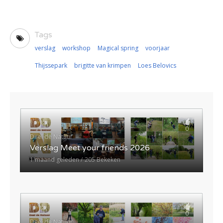
Tags
verslag
workshop
Magical spring
voorjaar
Thijssepark
brigitte van krimpen
Loes Belovics
0
Deel de Natuur
Verslag Meet your friends 2026
1 maand geleden
205 Bekeken
0
Deel de Natuur