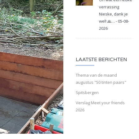
verrassing
Nieske, dank je
wel! 🙏… - 05-08-
2026
LAATSTE BERICHTEN
Thema van de maand
augustus "50 tinten paars"
Spitsbergen
Verslag Meet your friends
2026