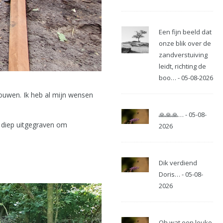
Een fijn beeld dat
onze blik over de
zandverstuiving
leidt, richting de
boo… - 05-08-2026
ouwen. Ik heb al mijn wensen
🙏🙏🙏… - 05-08-
 diep uitgegraven om
2026
Dik verdiend
Doris… - 05-08-
2026
Oh wat een leuke