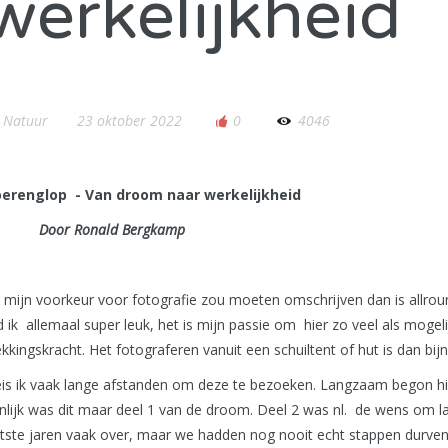
werkelijkheid
e Natuur
23 oktober 2022
0
4046
oerenglop - Van droom naar werkelijkheid
Door Ronald Bergkamp
ik mijn voorkeur voor fotografie zou moeten omschrijven dan is allro
ik allemaal super leuk, het is mijn passie om hier zo veel als mogelij
ingskracht. Het fotograferen vanuit een schuiltent of hut is dan bijn
 reis ik vaak lange afstanden om deze te bezoeken. Langzaam begon h
lijk was dit maar deel 1 van de droom. Deel 2 was nl. de wens om l
atste jaren vaak over, maar we hadden nog nooit echt stappen durven t