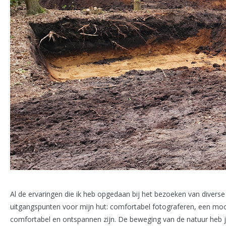
Al de ervaringen die ik heb opgedaan bij het bezoeken van diverse
uitgangspunten voor mijn hut: comfortabel fotograferen, een moo
comfortabel en ontspannen zijn. De beweging van de natuur heb j