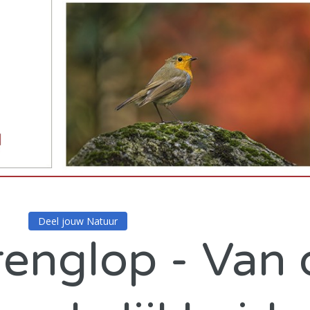
Deel jouw Natuur
renglop - Van