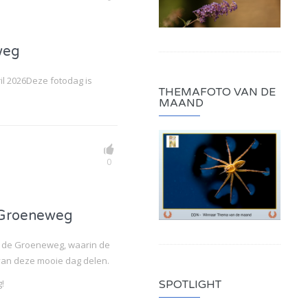
weg
l 2026Deze fotodag is
THEMAFOTO VAN DE
MAAND
0
 Groeneweg
n de Groeneweg, waarin de
van deze mooie dag delen.
!
SPOTLIGHT