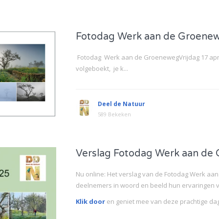
Fotodag Werk aan de Groene
Fotodag Werk aan de GroenewegVrijdag 17 apri
volgeboekt, je k...
Deel de Natuur
589 Bekeken
Verslag Fotodag Werk aan de
Nu online: Het verslag van de Fotodag Werk aa
deelnemers in woord en beeld hun ervaringen 
Klik door
en geniet mee van deze prachtige dag