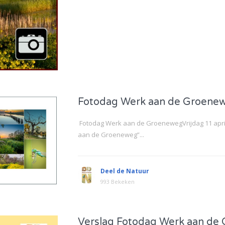
Fotodag Werk aan de Groene
Fotodag Werk aan de GroenewegVrijdag 11 apri
aan de Groeneweg”...
Deel de Natuur
993 Bekeken
Verslag Fotodag Werk aan de