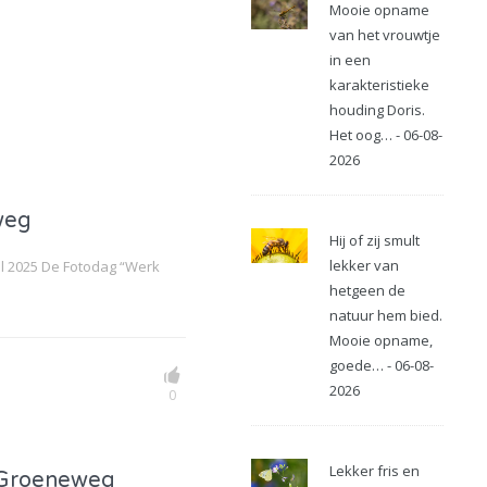
Mooie opname
van het vrouwtje
in een
karakteristieke
houding Doris.
Het oog… - 06-08-
2026
weg
Hij of zij smult
lekker van
l 2025 De Fotodag “Werk
hetgeen de
natuur hem bied.
Mooie opname,
goede… - 06-08-
2026
0
Lekker fris en
 Groeneweg