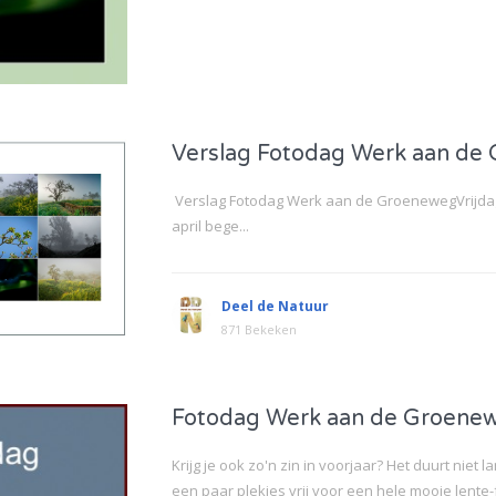
Verslag Fotodag Werk aan de
Verslag Fotodag Werk aan de GroenewegVrijdag 
april bege...
Deel de Natuur
871 Bekeken
Fotodag Werk aan de Groene
Krijg je ook zo'n zin in voorjaar? Het duurt nie
een paar plekjes vrij voor een hele mooie lente