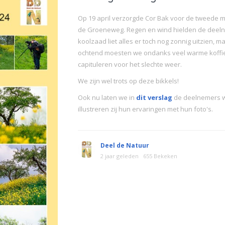
Op 19 april verzorgde Cor Bak voor de tweede 
de Groeneweg. Regen en wind hielden de deelne
koolzaad liet alles er toch nog zonnig uitzien, m
ochtend moesten we ondanks veel warme koffie
capituleren voor het slechte weer.
We zijn wel trots op deze bikkels!
Ook nu laten we in
dit verslag
de deelnemers w
illustreren zij hun ervaringen met hun foto's.
Deel de Natuur
2 jaar geleden
655 Bekeken