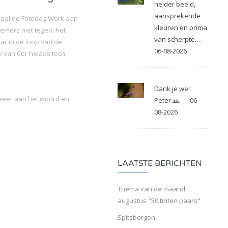
helder beeld,
aansprekende
maal de Fotodag Werk aan
kleuren en prima
mers niet tegen, het
van scherpte.… -
aar in de loop van de
06-08-2026
 van Cor helaas toch
Dank je wel
eer aan het woord en
Peter 🙏… - 06-
08-2026
LAATSTE BERICHTEN
Thema van de maand
augustus "50 tinten paars"
Spitsbergen