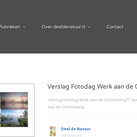
Rubrieken
Over deeldenatuur.nl
Contact
Verslag Fotodag Werk aan de
Verslag Fotodag Werk aan de Groeneweg17 apr
aan de Groeneweg...
Deel de Natuur
359 Bekeken