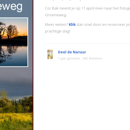
Cor Bak neemt je op 11 april mee naar het foto
Groeneweg.
Meer weten?
Klik
dan snel door en reserveer j
prachtige dag!
Deel de Natuur
1 jaar geleden
642 Bekeken