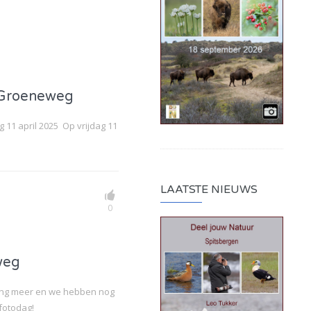
 Groeneweg
11 april 2025 Op vrijdag 11
LAATSTE NIEUWS
0
weg
t lang meer en we hebben nog
-fotodag!