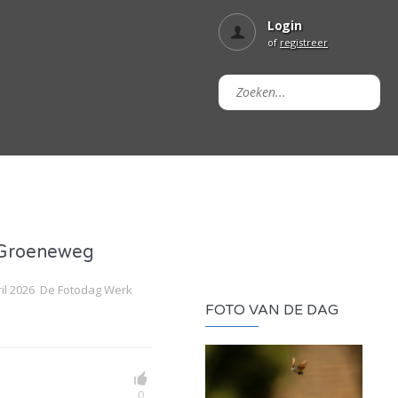
Login
of
registreer
 Groeneweg
il 2026 De Fotodag Werk
FOTO VAN DE DAG
0