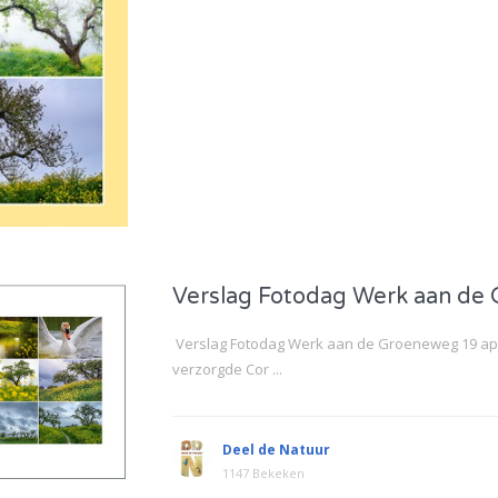
Verslag Fotodag Werk aan d
Verslag Fotodag Werk aan de Groeneweg 19 apri
verzorgde Cor ...
Deel de Natuur
1147 Bekeken