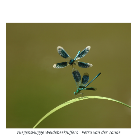
Vliegensvlugge Weidebeekjuffers - Petra van der Zande