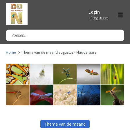
Login
of
registreer
Home
Thema van de maand augustus - Fladderaars
Thema van de maand