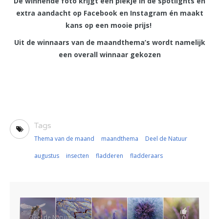
De winnende foto krijgt een plekje in de spotlights en
extra aandacht op Facebook en Instagram én maakt
kans op een mooie prijs!
Uit de winnaars van de maandthema’s wordt namelijk
een overall winnaar gekozen
Tags
Thema van de maand
maandthema
Deel de Natuur
augustus
insecten
fladderen
fladderaars
Deel de Natuur
0