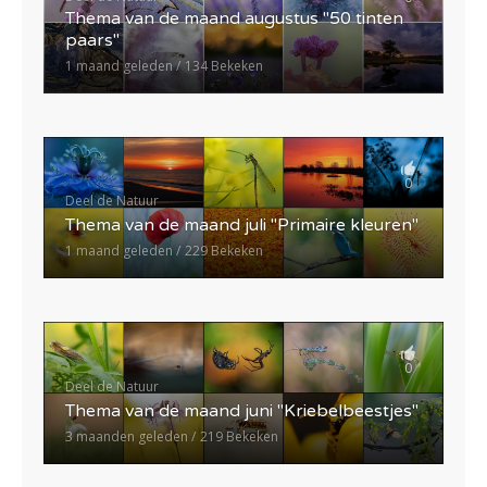
Thema van de maand augustus "50 tinten
paars"
1 maand geleden
134 Bekeken
0
Deel de Natuur
Thema van de maand juli "Primaire kleuren"
1 maand geleden
229 Bekeken
0
Deel de Natuur
Thema van de maand juni "Kriebelbeestjes"
3 maanden geleden
219 Bekeken