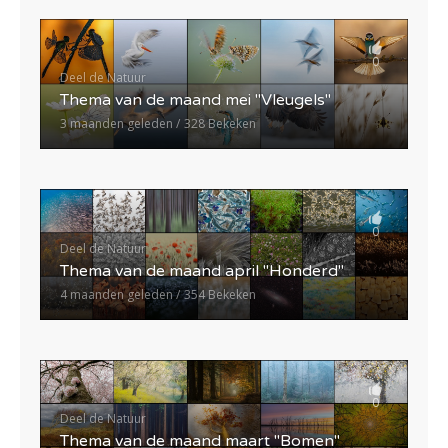
0
Deel de Natuur
Thema van de maand mei "Vleugels"
3 maanden geleden
328 Bekeken
0
Deel de Natuur
Thema van de maand april "Honderd"
4 maanden geleden
354 Bekeken
0
Deel de Natuur
Thema van de maand maart "Bomen"