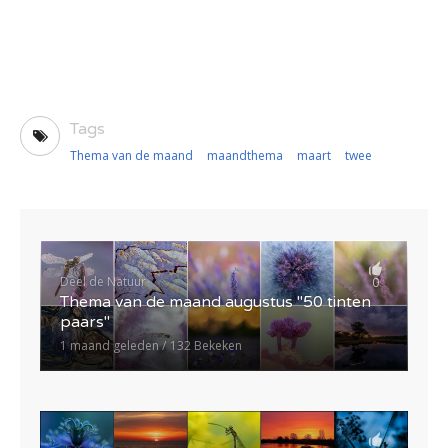
Tags
Thema van de maand
maandthema
maart
twee
Deel de Natuur
0
Thema van de maand augustus "50 tinten
paars"
1 maand geleden
132 Bekeken