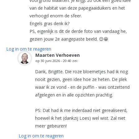
voorgrond Maarten. Je krijgt zo ook een goed idee
van de habitat van deze papegaaiduikers en het
verhoogd enorm de sfeer.
Engels gras denk ik?
PS, eigenlijk is dit de derde foto van vandaag he,
gezien jouw 2e aangepaste beeld. 😉😁
Log in om te reageren
Maarten Verhoeven
op
30 juni 2026 - 20:40
zei:
Dank, Brigitte. Die roze bloemetjes had ik nog
nooit gezien, geen idee hoe ze heten. De plek
waar ik ze vond - en de puffin - was ontzettend
afgelegen en in alle opzichten prachtig.
PS: Dat had ik me inderdaad niet gerealiseerd,
hoewel ik het (dankzij Loes) wel wist. Zal niet
meer gebeuren!
Log in om te reageren