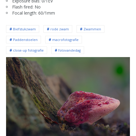
Exposure bias: 0/1EV
Flash fired: No
Focal length: 60/1mm
Biefstukzwam
rode zwam
Zwammen
Paddenstoelen
macrofotografie
close-up fotografie
fotovandedag