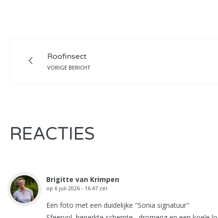
Roofinsect
VORIGE BERICHT
REACTIES
Brigitte van Krimpen
op
6 juli 2026 - 16:47
zei:
Een foto met een duidelijke "Sonia signatuur"
Sfeervol, beperkte scherpte , dromerig en een koele lo