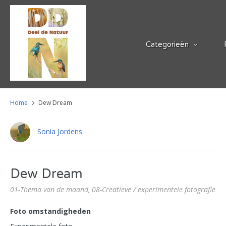
Categorieën
Home
Dew Dream
Sonia Jordens
Dew Dream
01-Thema van de maand,
08-Creatieve / experimentele fotografie
Foto omstandigheden