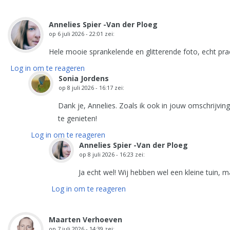
Annelies Spier -Van der Ploeg
op
6 juli 2026 - 22:01
zei:
Hele mooie sprankelende en glitterende foto, echt prac
Log in om te reageren
Sonia Jordens
op
8 juli 2026 - 16:17
zei:
Dank je, Annelies. Zoals ik ook in jouw omschrijving
te genieten!
Log in om te reageren
Annelies Spier -Van der Ploeg
op
8 juli 2026 - 16:23
zei:
Ja echt wel! Wij hebben wel een kleine tuin, ma
Log in om te reageren
Maarten Verhoeven
op
7 juli 2026 - 14:39
zei: