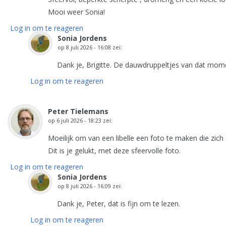
Mooi weer Sonia!
Log in om te reageren
Sonia Jordens
op
8 juli 2026 - 16:08
zei:
Dank je, Brigitte. De dauwdruppeltjes van dat mo
Log in om te reageren
Peter Tielemans
op
6 juli 2026 - 18:23
zei:
Moeilijk om van een libelle een foto te maken die zich
Dit is je gelukt, met deze sfeervolle foto.
Log in om te reageren
Sonia Jordens
op
8 juli 2026 - 16:09
zei:
Dank je, Peter, dat is fijn om te lezen.
Log in om te reageren