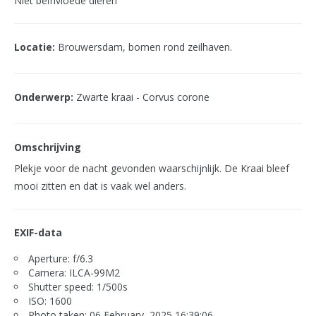
Niet beïnvloede dieren
Locatie:
Brouwersdam, bomen rond zeilhaven.
Onderwerp:
Zwarte kraai - Corvus corone
Omschrijving
Plekje voor de nacht gevonden waarschijnlijk. De Kraai bleef
mooi zitten en dat is vaak wel anders.
EXIF-data
Aperture: f/6.3
Camera: ILCA-99M2
Shutter speed: 1/500s
ISO: 1600
Photo taken: 06 February, 2025 16:39:06