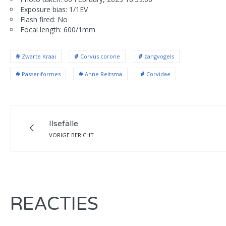
Exposure bias: 1/1EV
Flash fired: No
Focal length: 600/1mm
Zwarte Kraai
Corvus corone
zangvogels
Passeriformes
Anne Reitsma
Corvidae
Ilsefälle
VORIGE BERICHT
REACTIES