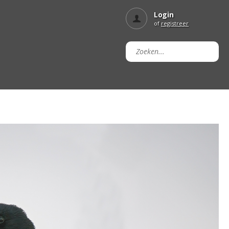
Login
of
registreer