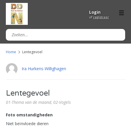
Login
of
registreer
Home
Lentegevoel
Ira Hurkens-Willighagen
Lentegevoel
01-Thema van de maand,
02-Vogels
Foto omstandigheden
Niet beïnvloede dieren