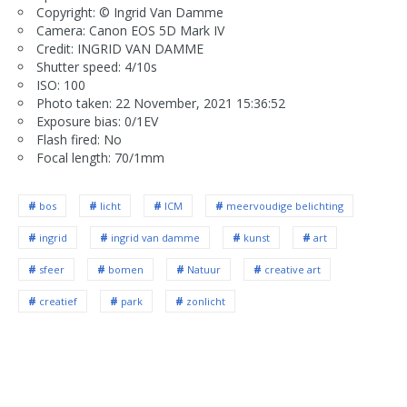
Copyright: © Ingrid Van Damme
Camera: Canon EOS 5D Mark IV
Credit: INGRID VAN DAMME
Shutter speed: 4/10s
ISO: 100
Photo taken: 22 November, 2021 15:36:52
Exposure bias: 0/1EV
Flash fired: No
Focal length: 70/1mm
bos
licht
ICM
meervoudige belichting
ingrid
ingrid van damme
kunst
art
sfeer
bomen
Natuur
creative art
creatief
park
zonlicht