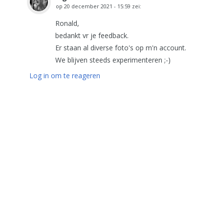
op
20 december 2021 - 15:59
zei:
Ronald,
bedankt vr je feedback.
Er staan al diverse foto's op m'n account.
We blijven steeds experimenteren ;-)
Log in om te reageren