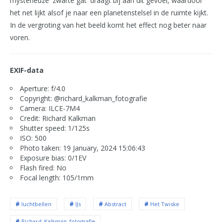
mysterieuze 'zwarte gat' draagt bij aan dit gevoel, waardoor
het net lijkt alsof je naar een planetenstelsel in de ruimte kijkt.
In de vergroting van het beeld komt het effect nog beter naar
voren.
EXIF-data
Aperture: f/4.0
Copyright: @richard_kalkman_fotografie
Camera: ILCE-7M4
Credit: Richard Kalkman
Shutter speed: 1/125s
ISO: 500
Photo taken: 19 January, 2024 15:06:43
Exposure bias: 0/1EV
Flash fired: No
Focal length: 105/1mm
luchtbellen
IJs
Abstract
Het Twiske
Richard_Kalkman_fotografie