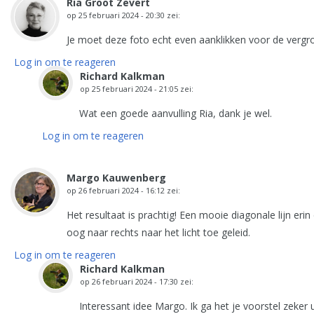
Ria Groot Zevert
op
25 februari 2024 - 20:30
zei:
Je moet deze foto echt even aanklikken voor de vergro
Log in om te reageren
Richard Kalkman
op
25 februari 2024 - 21:05
zei:
Wat een goede aanvulling Ria, dank je wel.
Log in om te reageren
Margo Kauwenberg
op
26 februari 2024 - 16:12
zei:
Het resultaat is prachtig! Een mooie diagonale lijn erin 
oog naar rechts naar het licht toe geleid.
Log in om te reageren
Richard Kalkman
op
26 februari 2024 - 17:30
zei:
Interessant idee Margo. Ik ga het je voorstel zeke