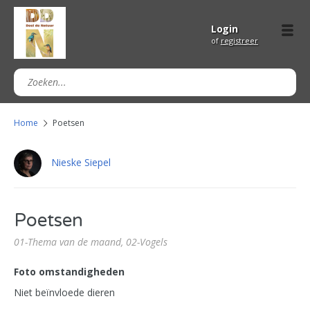
Login
of
registreer
Home
Poetsen
Nieske Siepel
Poetsen
01-Thema van de maand,
02-Vogels
Foto omstandigheden
Niet beïnvloede dieren