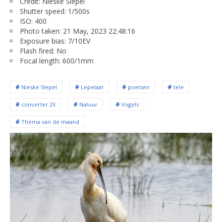
Credit: Nieske Siepel
Shutter speed: 1/500s
ISO: 400
Photo taken: 21 May, 2023 22:48:16
Exposure bias: 7/10EV
Flash fired: No
Focal length: 600/1mm
Nieske SIepel
Lepelaar
poetsen
tele
converter 2X
Natuur
Vogels
Thema van de maand