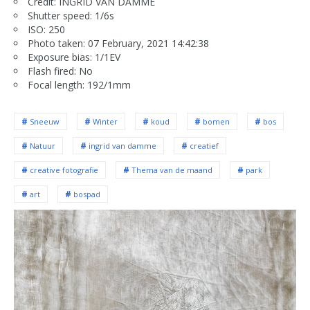
Credit: INGRID VAN DAMME
Shutter speed: 1/6s
ISO: 250
Photo taken: 07 February, 2021 14:42:38
Exposure bias: 1/1EV
Flash fired: No
Focal length: 192/1mm
Sneeuw
Winter
koud
bomen
bos
Natuur
ingrid van damme
creatief
creative fotografie
Thema van de maand
park
art
bospad