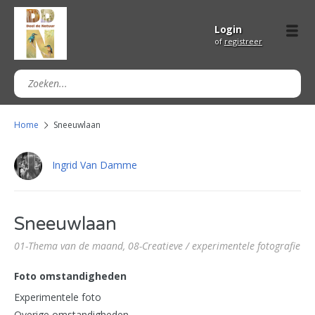
Login
of
registreer
Home
Sneeuwlaan
Ingrid Van Damme
Sneeuwlaan
01-Thema van de maand,
08-Creatieve / experimentele fotografie
Foto omstandigheden
Experimentele foto
Overige omstandigheden