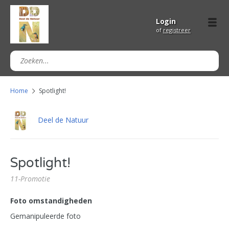
Login
of
registreer
Home
Spotlight!
Deel de Natuur
Spotlight!
11-Promotie
Foto omstandigheden
Gemanipuleerde foto