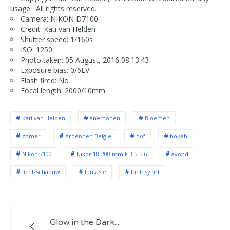
usage. All rights reserved.
Camera: NIKON D7100
Credit: Kati van Helden
Shutter speed: 1/160s
ISO: 1250
Photo taken: 05 August, 2016 08:13:43
Exposure bias: 0/6EV
Flash fired: No
Focal length: 2000/10mm
Kati van Helden
anemonen
Bloemen
zomer
Ardennen Belgie
dof
bokeh
Nikon 7100
Nikor 18-200 mm F 3.5-5.6
avond
licht-schaduw
fantasie
fantasy art
Glow in the Dark...