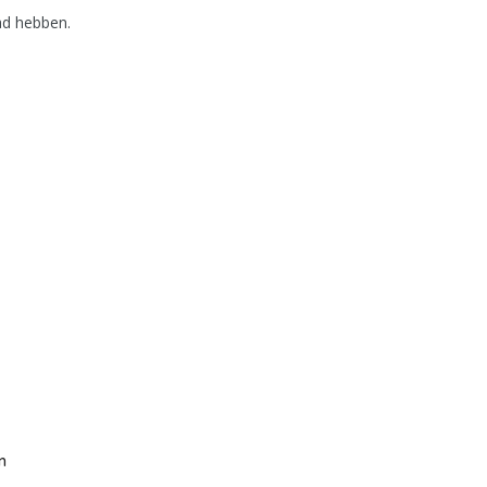
had hebben.
n