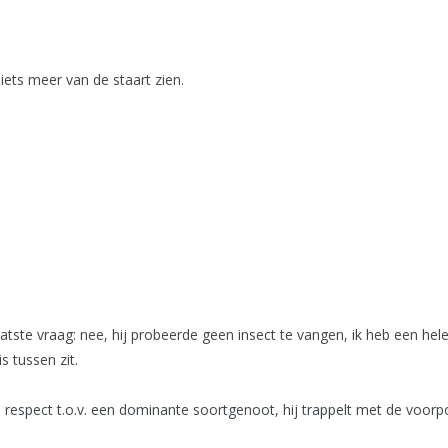
iets meer van de staart zien.
aatste vraag: nee, hij probeerde geen insect te vangen, ik heb een hel
 tussen zit.
respect t.o.v. een dominante soortgenoot, hij trappelt met de voorpo