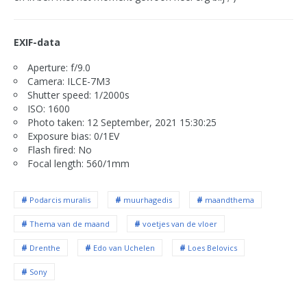
EXIF-data
Aperture: f/9.0
Camera: ILCE-7M3
Shutter speed: 1/2000s
ISO: 1600
Photo taken: 12 September, 2021 15:30:25
Exposure bias: 0/1EV
Flash fired: No
Focal length: 560/1mm
Podarcis muralis
muurhagedis
maandthema
Thema van de maand
voetjes van de vloer
Drenthe
Edo van Uchelen
Loes Belovics
Sony