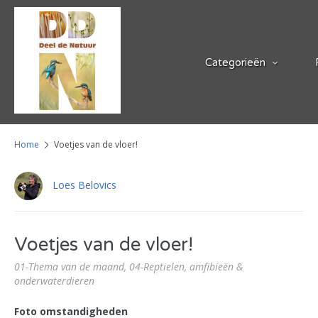
Categorieën
Home
Voetjes van de vloer!
Loes Belovics
Voetjes van de vloer!
01-Thema van de maand,
04-Reptielen, amfibieën &
onderwaterdieren
Foto omstandigheden