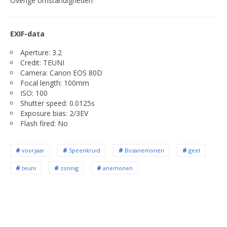
Overige omstandigheden
EXIF-data
Aperture: 3.2
Credit: TEUNI
Camera: Canon EOS 80D
Focal length: 100mm
ISO: 100
Shutter speed: 0.0125s
Exposure bias: 2/3EV
Flash fired: No
voorjaar
Speenkruid
Bosanemonen
geel
teuni
zonnig
anemonen