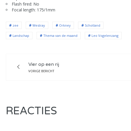
Flash fired: No
Focal length: 175/1mm
zee
Westray
Orkney
Schotland
Landschap
Thema van de maand
Leo Vogelenzang
Vier op een rij
VORIGE BERICHT
REACTIES