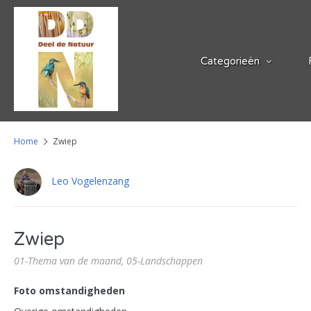
Categorieën
Home
Zwiep
Leo Vogelenzang
Zwiep
01-Thema van de maand,
05-Landschappen
Foto omstandigheden