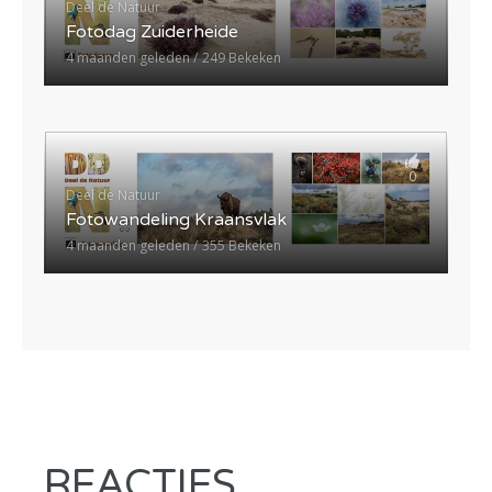
Deel de Natuur
Fotodag Zuiderheide
4 maanden geleden
249 Bekeken
0
Deel de Natuur
Fotowandeling Kraansvlak
4 maanden geleden
355 Bekeken
REACTIES