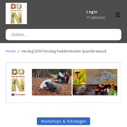
Login
of
registreer
Home
Verslag DDN fotodag Paddenstoelen Spanderswoud
Workshops & fotodagen