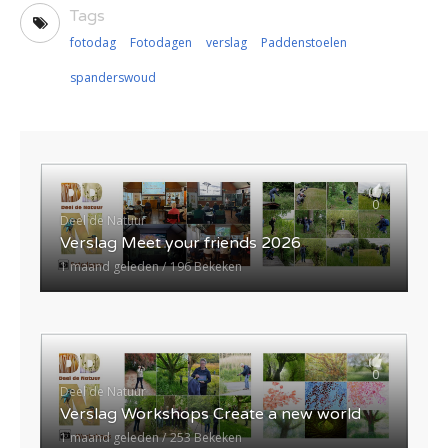
Tags
fotodag
Fotodagen
verslag
Paddenstoelen
spanderswoud
0
Deel de Natuur
Verslag Meet your friends 2026
1 maand geleden
196 Bekeken
0
Deel de Natuur
Verslag Workshops Create a new world
1 maand geleden
253 Bekeken