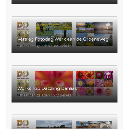
0
Deel de Natuur
Verslag Fotodag Werk aan de Groeneweg
3 maanden geleden
359 Bekeken
0
Deel de Natuur
Workshop Dazzling Dahlias
4 maanden geleden
572 Bekeken
0