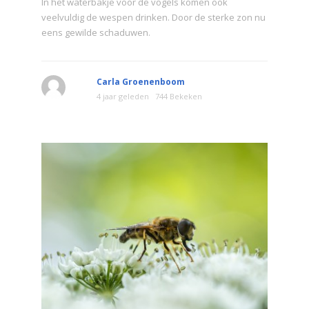
In het waterbakje voor de vogels komen ook
veelvuldig de wespen drinken. Door de sterke zon nu
eens gewilde schaduwen.
Carla Groenenboom
4 jaar geleden
744 Bekeken