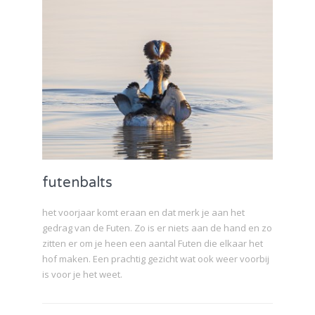
futenbalts
het voorjaar komt eraan en dat merk je aan het
gedrag van de Futen. Zo is er niets aan de hand en zo
zitten er om je heen een aantal Futen die elkaar het
hof maken. Een prachtig gezicht wat ook weer voorbij
is voor je het weet.