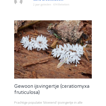
2 jaar geleden
614 Bekeken
Gewoon ijsvingertje (ceratiomyxa
fruticulosa)
Prachtige populatie 'bloeiend' ijsvingertje in alle