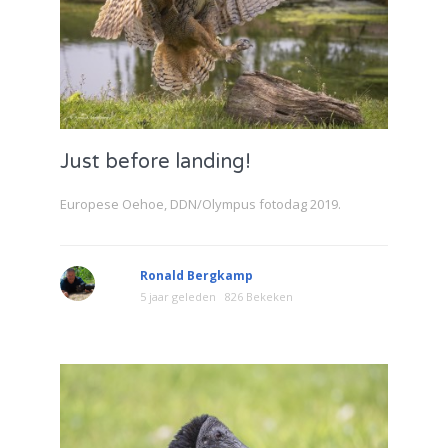
Just before landing!
Europese Oehoe, DDN/Olympus fotodag 2019.
Ronald Bergkamp
5 jaar geleden
826 Bekeken