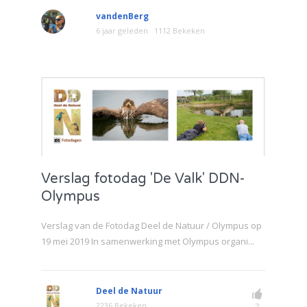
vandenBerg
6 jaar geleden
1112 Bekeken
Verslag fotodag 'De Valk' DDN-
Olympus
Verslag van de Fotodag Deel de Natuur / Olympus op
19 mei 2019 In samenwerking met Olympus organi...
Deel de Natuur
2236 Bekeken
2