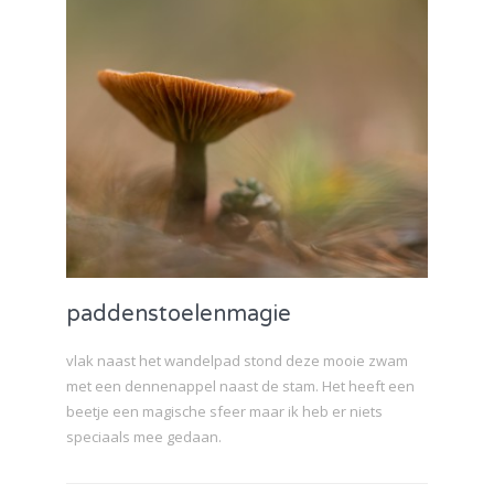
paddenstoelenmagie
vlak naast het wandelpad stond deze mooie zwam
met een dennenappel naast de stam. Het heeft een
beetje een magische sfeer maar ik heb er niets
speciaals mee gedaan.