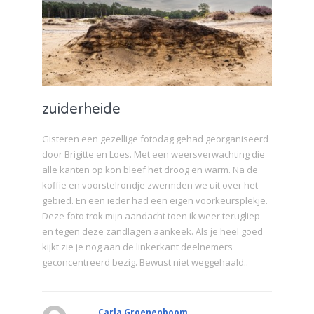
zuiderheide
Gisteren een gezellige fotodag gehad georganiseerd
door Brigitte en Loes. Met een weersverwachting die
alle kanten op kon bleef het droog en warm. Na de
koffie en voorstelrondje zwermden we uit over het
gebied. En een ieder had een eigen voorkeursplekje.
Deze foto trok mijn aandacht toen ik weer terugliep
en tegen deze zandlagen aankeek. Als je heel goed
kijkt zie je nog aan de linkerkant deelnemers
geconcentreerd bezig. Bewust niet weggehaald..
Carla Groenenboom