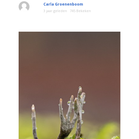
Carla Groenenboom
3 jaar geleden
745 Bekeken