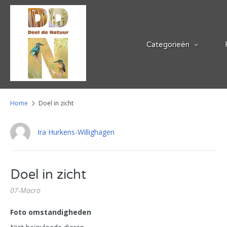
Categorieën
Home
Doel in zicht
Ira Hurkens-Willighagen
Doel in zicht
07-Macro
Foto omstandigheden