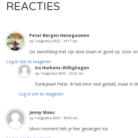
REACTIES
Peter Bergen Henegouwen
op
7 augustus 2025 - 14:17
zei:
De zweefvlieg met zijn doel staan er goed op. Voor zo’n
Log in om te reageren
Ira Hurkens-Willighagen
op
7 augustus 2025 - 23:22
zei:
Dankjewel Peter. Ik heb best veel geduld, maar in d
Log in om te reageren
Jenny Maes
op
7 augustus 2025 - 18:06
zei:
Mooi moment heb je hier gevangen Ira.