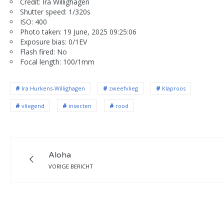
Credit: Ira Willighagen
Shutter speed: 1/320s
ISO: 400
Photo taken: 19 June, 2025 09:25:06
Exposure bias: 0/1EV
Flash fired: No
Focal length: 100/1mm
Ira Hurkens-Willighagen
zweefvlieg
Klaproos
vliegend
insecten
rood
Aloha
VORIGE BERICHT