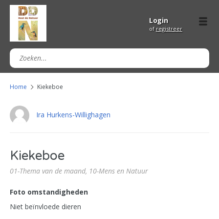
Login
of
registreer
Home
Kiekeboe
Ira Hurkens-Willighagen
Kiekeboe
01-Thema van de maand,
10-Mens en Natuur
Foto omstandigheden
Niet beïnvloede dieren