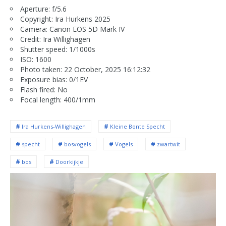
Aperture: f/5.6
Copyright: Ira Hurkens 2025
Camera: Canon EOS 5D Mark IV
Credit: Ira Willighagen
Shutter speed: 1/1000s
ISO: 1600
Photo taken: 22 October, 2025 16:12:32
Exposure bias: 0/1EV
Flash fired: No
Focal length: 400/1mm
Ira Hurkens-Willighagen
Kleine Bonte Specht
specht
bosvogels
Vogels
zwartwit
bos
Doorkijkje