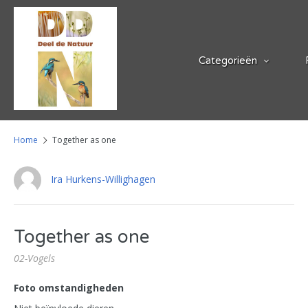
Categorieën
Home
Together as one
Ira Hurkens-Willighagen
Together as one
02-Vogels
Foto omstandigheden