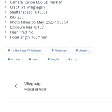
Camera: Canon EOS 5D Mark IV
Credit: Ira Willighagen
Shutter speed: 1/1600s
ISO: 200
Photo taken: 06 May, 2025 10:50:54
Exposure bias: 0/1EV
Flash fired: No
Focal length: 400/1mm
Ira Hurkens-Willighagen
Flamingo
vliegend
samen
twee
Vogels
roze
Vliegtuig!
VORIGE BERICHT