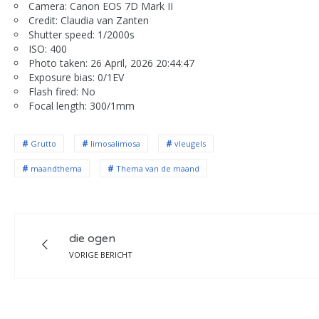
Camera: Canon EOS 7D Mark II
Credit: Claudia van Zanten
Shutter speed: 1/2000s
ISO: 400
Photo taken: 26 April, 2026 20:44:47
Exposure bias: 0/1EV
Flash fired: No
Focal length: 300/1mm
Grutto
limosalimosa
vleugels
maandthema
Thema van de maand
die ogen
VORIGE BERICHT