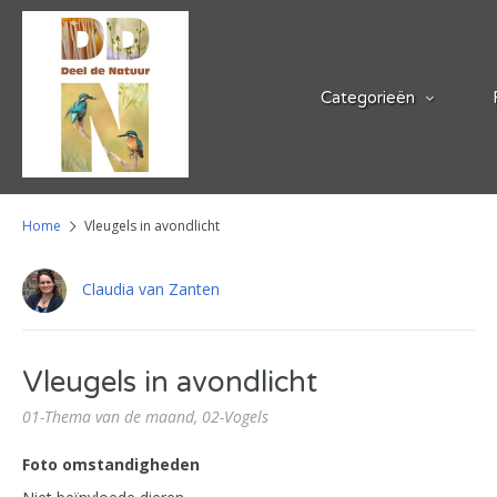
Categorieën
Home
Vleugels in avondlicht
Claudia van Zanten
Vleugels in avondlicht
01-Thema van de maand,
02-Vogels
Foto omstandigheden