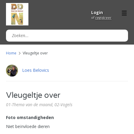
Login
of
registreer
Home
Vleugeltje over
Loes Belovics
Vleugeltje over
01-Thema van de maand,
02-Vogels
Foto omstandigheden
Niet beïnvloede dieren