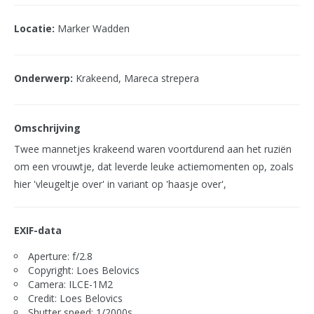
Locatie:
Marker Wadden
Onderwerp:
Krakeend, Mareca strepera
Omschrijving
Twee mannetjes krakeend waren voortdurend aan het ruziën
om een vrouwtje, dat leverde leuke actiemomenten op, zoals
hier 'vleugeltje over' in variant op 'haasje over',
EXIF-data
Aperture: f/2.8
Copyright: Loes Belovics
Camera: ILCE-1M2
Credit: Loes Belovics
Shutter speed: 1/2000s