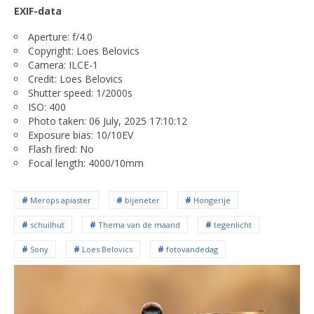
EXIF-data
Aperture: f/4.0
Copyright: Loes Belovics
Camera: ILCE-1
Credit: Loes Belovics
Shutter speed: 1/2000s
ISO: 400
Photo taken: 06 July, 2025 17:10:12
Exposure bias: 10/10EV
Flash fired: No
Focal length: 4000/10mm
Merops apiaster
bijeneter
Hongerije
schuilhut
Thema van de maand
tegenlicht
Sony
Loes Belovics
fotovandedag