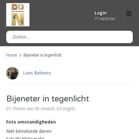
Login
of
registreer
Home
Bijeneter in tegenlicht
Loes Belovics
Bijeneter in tegenlicht
01-Thema van de maand,
02-Vogels
Foto omstandigheden
Niet beïnvloede dieren
Schuilhutfotografie