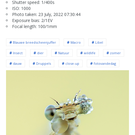
Shutter speed: 1/400s
ISO: 1000
Photo taken: 23 July, 2022 07:30:44
Exposure bias: 2/1EV
Focal length: 100/1mm
Blauwe breedscheenjuffer
Macro
Libel
Insect
dier
Natuur
wildlife
zomer
dauw
Druppels
close-up
fotovandedag