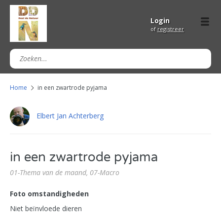
Login
of
registreer
Home
in een zwartrode pyjama
Elbert Jan Achterberg
in een zwartrode pyjama
01-Thema van de maand,
07-Macro
Foto omstandigheden
Niet beïnvloede dieren