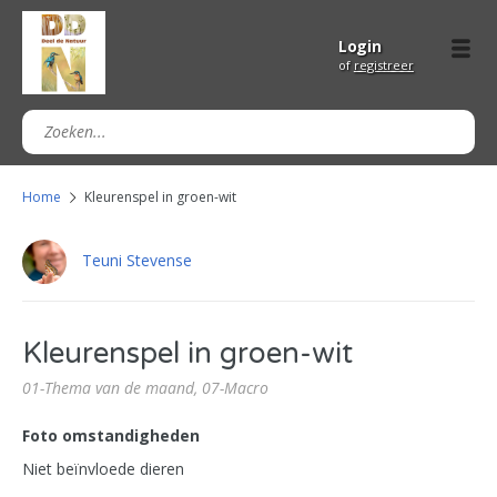
Login
of
registreer
Home
Kleurenspel in groen-wit
Teuni Stevense
Kleurenspel in groen-wit
01-Thema van de maand,
07-Macro
Foto omstandigheden
Niet beïnvloede dieren