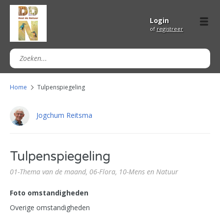
Login
of
registreer
Home
Tulpenspiegeling
Jogchum Reitsma
Tulpenspiegeling
01-Thema van de maand,
06-Flora,
10-Mens en Natuur
Foto omstandigheden
Overige omstandigheden