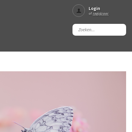
Login
of
registreer