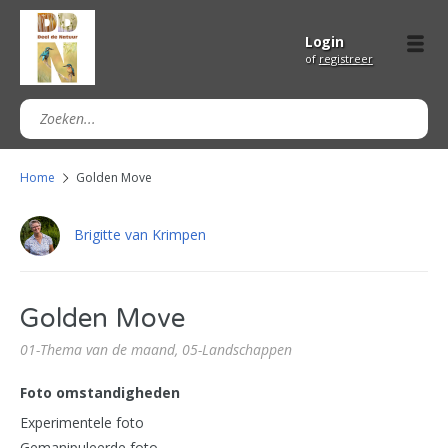
Login
of
registreer
Home
Golden Move
Brigitte van Krimpen
Golden Move
01-Thema van de maand,
05-Landschappen
Foto omstandigheden
Experimentele foto
Gemanipuleerde foto