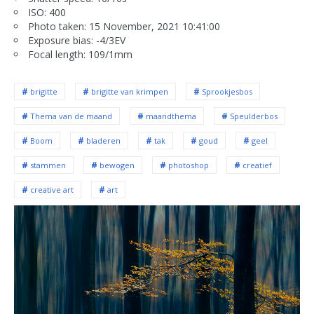
ISO: 400
Photo taken: 15 November, 2021 10:41:00
Exposure bias: -4/3EV
Focal length: 109/1mm
brigitte
brigitte van krimpen
Sprookjesbos
Thema van de maand
maandthema
Speulderbos
Boom
bladeren
tak
goud
geel
stammen
bewogen
photoshop
creatief
creative art
art