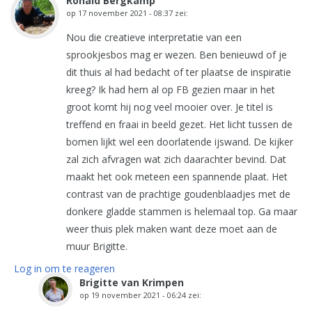
Ronald Bergkamp
op
17 november 2021 - 08:37
zei:
Nou die creatieve interpretatie van een
sprookjesbos mag er wezen. Ben benieuwd of je
dit thuis al had bedacht of ter plaatse de inspiratie
kreeg? Ik had hem al op FB gezien maar in het
groot komt hij nog veel mooier over. Je titel is
treffend en fraai in beeld gezet. Het licht tussen de
bomen lijkt wel een doorlatende ijswand. De kijker
zal zich afvragen wat zich daarachter bevind. Dat
maakt het ook meteen een spannende plaat. Het
contrast van de prachtige goudenblaadjes met de
donkere gladde stammen is helemaal top. Ga maar
weer thuis plek maken want deze moet aan de
muur Brigitte.
Log in om te reageren
Brigitte van Krimpen
op
19 november 2021 - 06:24
zei: