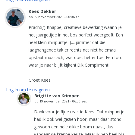
Kees Dekker
op
19 november 2021 - 00:06
zei:
Prachtig! Knappe, creatieve bewerking waarin je
het jaargetijde in het bos perfect weergeeft. Een
heel klein minpuntje :).....jammer dat die
laaghangende tak er rechts net niet helemaal
opstaat maar ach, wat doet het er toe. Een foto
waar je naar blijft kijken! Dik Compliment!
Groet Kees
Log in om te reageren
Brigitte van Krimpen
op
19 november 2021 - 06:30
zei:
Dank voor je fijne reactie Kees. Dat minpuntje
had ik ook wel gezien hoor, maar daar stond
gewoon een hele dikke boom naast, dus
vandaar de krappe keuze. Maar ik ben heel blij