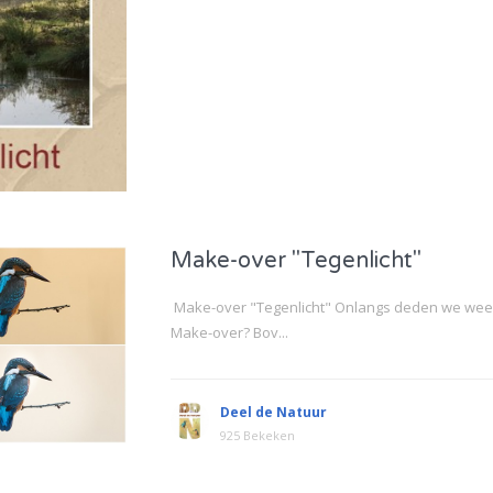
Make-over "Tegenlicht"
Make-over "Tegenlicht" Onlangs deden we weer
Make-over? Bov...
Deel de Natuur
925 Bekeken