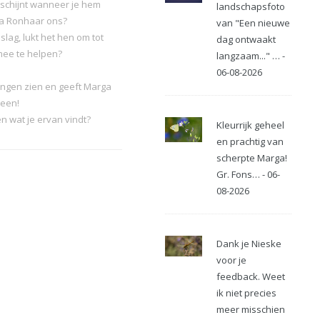
rschijnt wanneer je hem
landschapsfoto
rga Ronhaar ons?
van "Een nieuwe
slag, lukt het hen om tot
dag ontwaakt
ee te helpen?
langzaam..." … -
06-08-2026
ingen zien en geeft Marga
reen!
n wat je ervan vindt?
Kleurrijk geheel
en prachtig van
scherpte Marga!
Gr. Fons… - 06-
08-2026
Dank je Nieske
voor je
feedback. Weet
ik niet precies
meer misschien