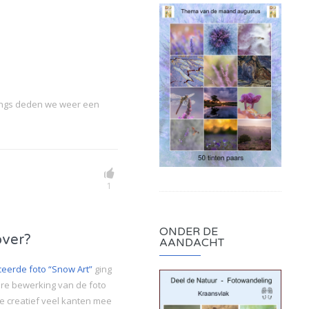
langs deden we weer een
1
ONDER DE
over?
AANDACHT
ceerde foto “Snow Art”
ging
ere bewerking van de foto
je creatief veel kanten mee