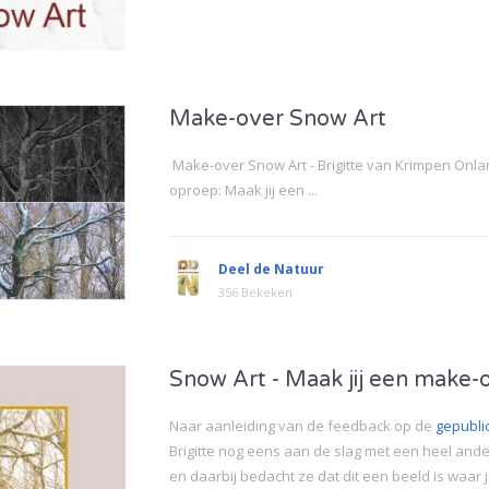
Make-over Snow Art
Make-over Snow Art - Brigitte van Krimpen On
oproep: Maak jij een ...
Deel de Natuur
356 Bekeken
Snow Art - Maak jij een make-
Naar aanleiding van de feedback op de
gepubli
Brigitte nog eens aan de slag met een heel and
en daarbij bedacht ze dat dit een beeld is waar 