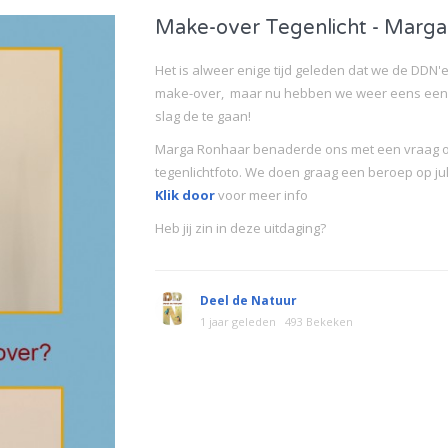
Make-over Tegenlicht - Marg
Het is alweer enige tijd geleden dat we de DDN
make-over, maar nu hebben we weer eens een 
slag de te gaan!
Marga Ronhaar benaderde ons met een vraag o
tegenlichtfoto. We doen graag een beroep op ju
Klik door
voor meer info
Heb jij zin in deze uitdaging?
Deel de Natuur
1 jaar geleden
493 Bekeken