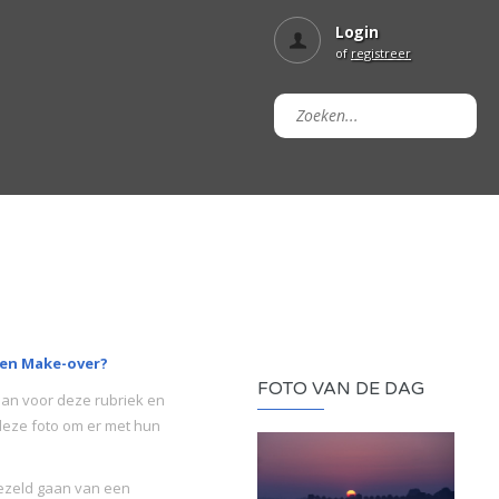
Login
of
registreer
een Make-over?
FOTO VAN DE DAG
aan voor deze rubriek en
deze foto om er met hun
.
gezeld gaan van een