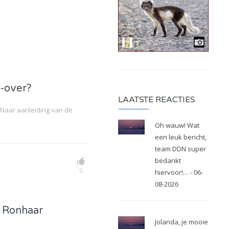
e-over?
LAATSTE REACTIES
 Naar aanleiding van de
Oh wauw! Wat
een leuk bericht,
team DDN super
bedankt
0
hiervoor!… - 06-
08-2026
a Ronhaar
Jolanda, je mooie