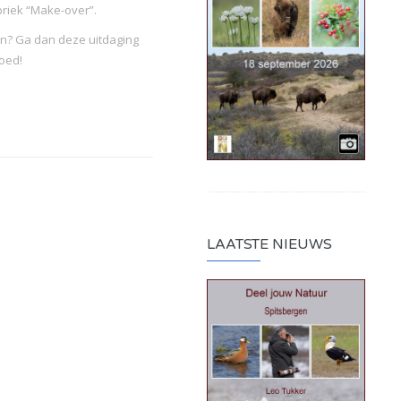
briek “Make-over”.
leven? Ga dan deze uitdaging
 hoed!
LAATSTE NIEUWS