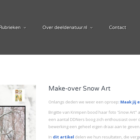
Rubrieken
Over deeldenatuur.nl
Contact
Make-over Snow Art
Onlangs deden we weer een oproep
:
Maak jij 
Brigitte van Krimpen bood haar foto 'Snow Art" 
een aantal DDNers boog zich enthousiast over 
bewerking een geheel eigen draai aan te geven
In
dit artikel
delen we hun resultaten, die ver