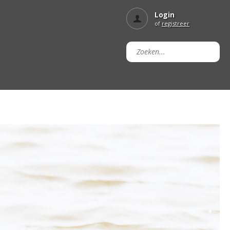
Login
of
registreer