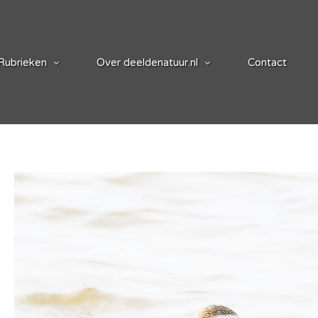
Rubrieken
Over deeldenatuur.nl
Contact