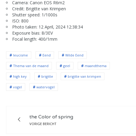
Camera: Canon EOS R6m2
Credit: Brigitte van Krimpen
Shutter speed: 1/1000s
ISO: 800
Photo taken: 12 April, 2024 12:38:34
Exposure bias: 8/3EV
Focal length: 400/1mm
leucisme
Eend
Wilde Eend
Thema van de maand
geel
maandthema
high key
brigitte
brigitte van krimpen
vogel
watervogel
the Color of spring
VORIGE BERICHT